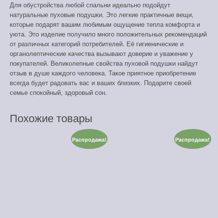
Для обустройства любой спальни идеально подойдут
л
н
натуральные пуховые подушки. Это легкие практичные вещи,
которые подарят вашим любимым ощущение тепла комфорта и
ь
а
уюта. Это изделие получило много положительных рекомендаций
от различных категорий потребителей. Её гигиенические и
органолептические качества вызывают доверие и уважение у
н
:
покупателей. Великолепные свойства пуховой подушки найдут
отзыв в душе каждого человека. Такое приятное приобретение
всегда будет радовать вас и ваших близких. Подарите своей
а
₽
семье спокойный, здоровый сон.
я
7
Похожие товары
Распродажа!
Распродажа!
ц
5
е
0
н
.