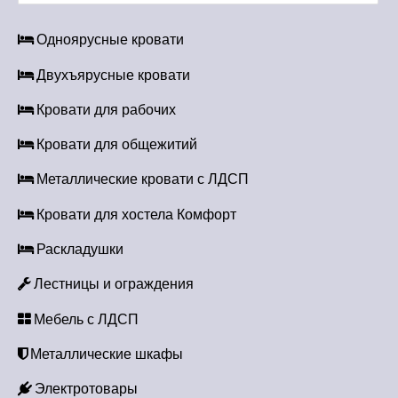
ц
я
а
₽
а
₽
Одноярусные кровати
и
я
2
я
3
л
ц
5
ц
0
Двухъярусные кровати
я
е
0
е
0
п
Кровати для рабочих
а
н
.
н
.
о
Кровати для общежитий
а
а
₽
з
Металлические кровати с ЛДСП
с
с
а
8
Кровати для хостела Комфорт
о
о
п
с
с
Раскладушки
5
и
т
т
Лестницы и ограждения
с
а
а
0
Мебель с ЛДСП
в
в
я
Металлические шкафы
л
л
.
м
я
я
Электротовары