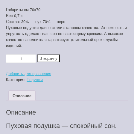
е
е
Габариты см 70х70
Вес 0,7 кг
р
к
Состав: 30% — пух 70% — перо
Пуховые подушки давно стали эталоном качества. Их нежность и
упругость сделают ваш сон по-настоящему крепким. А высокое
в
у
качество наполнителя гарантирует длительный срок службы
изделий.
о
щ
Количество
В корзину
товара
Подушка
н
а
Добавить для сравнения
пух-
Категория:
Подушки
перо
70*70
а
я
Описание
ч
ц
Описание
а
е
Пуховая подушка — спокойный сон.