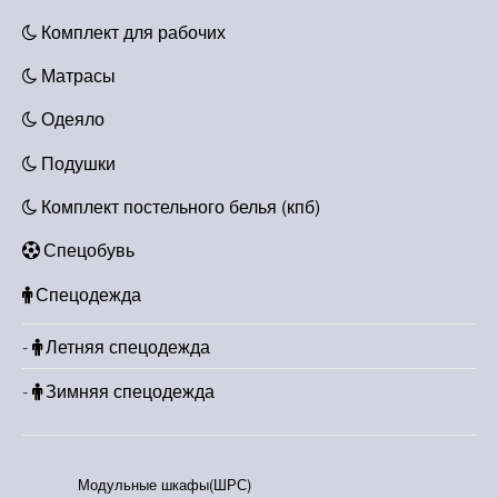
л
л
Комплект для рабочих
а
а
Матрасы
₽
₽
Одеяло
3
3
Подушки
0
5
0
0
Комплект постельного белья (кпб)
.
.
Спецобувь
Спецодежда
Летняя спецодежда
Зимняя спецодежда
Модульные шкафы(ШРС)