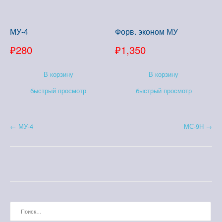
МУ-4
Форв. эконом МУ
₽
280
₽
1,350
В корзину
В корзину
быстрый просмотр
быстрый просмотр
Н
←
МУ-4
МС-9Н
→
а
в
и
г
Найти:
а