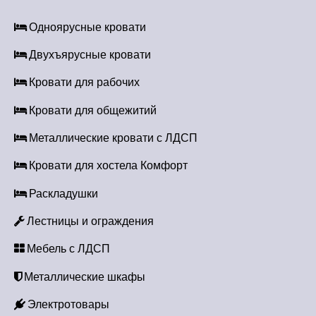
ц
Одноярусные кровати
и
Двухъярусные кровати
я
Кровати для рабочих
п
Кровати для общежитий
о
Металлические кровати с ЛДСП
з
Кровати для хостела Комфорт
а
Раскладушки
п
Лестницы и ограждения
и
с
Мебель с ЛДСП
я
Металлические шкафы
м
Электротовары