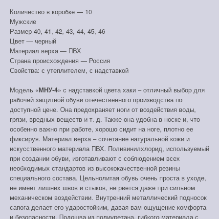
Количество в коробке — 10
Мужские
Размер 40, 41, 42, 43, 44, 45, 46
Цвет — черный
Материал верха — ПВХ
Страна происхождения — Россия
Свойства: с утеплителем, с надставкой
Модель «
МНУ-4
» с надставкой цвета хаки – отличный выбор для
рабочей защитной обуви отечественного производства по
доступной цене. Она предохраняет ноги от воздействия воды,
грязи, вредных веществ и т. д. Также она удобна в носке и, что
особенно важно при работе, хорошо сидит на ноге, плотно ее
фиксируя. Материал верха – сочетание натуральной кожи и
искусственного материала ПВХ. Поливинилхлорид, используемый
при создании обуви, изготавливают с соблюдением всех
необходимых стандартов из высококачественной резины
специального состава. Цельнолитая обувь очень проста в уходе,
не имеет лишних швов и стыков, не рвется даже при сильном
механическом воздействии. Внутренний металлический подносок
сапога делает его ударостойким, давая вам ощущение комфорта
и безопасности. Подошва из полиуретана, гибкого материала с