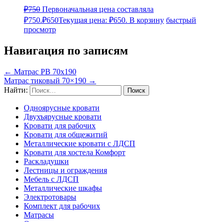
₽
750
Первоначальная цена составляла
₽750.
₽
650
Текущая цена: ₽650.
В корзину
быстрый
просмотр
Навигация по записям
←
Матрас РВ 70х190
Матрас тиковый 70×190
→
Найти:
Одноярусные кровати
Двухъярусные кровати
Кровати для рабочих
Кровати для общежитий
Металлические кровати с ЛДСП
Кровати для хостела Комфорт
Раскладушки
Лестницы и ограждения
Мебель с ЛДСП
Металлические шкафы
Электротовары
Комплект для рабочих
Матрасы