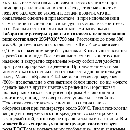
кг. Спальное место идеально соединяется со спинкой при
помощи крепления клин в клин. Это дает возможность с
первого раза жестко закрепить детали кровати, что вы
обязательно оцените и при монтаже, и при использовании.
Сами спинки выполнены в виде дуг из металлической трубы
и снабжены аккуратными пластиковыми заглушками.
Габаритные размеры кровати в готовом к использованию
виде составляют 1964*810*790 мм
. Расстояние до пола 380
мм. Общий вес изделия составляет 17,8 кг. И оно занимает
3
0,16 м
в сложенном виде без упаковки. Кровать поставляется
в разобранном виде. Все составные элементы конструкции
надежно и аккуратно скреплены между собой для удобства
при транспортировке и хранении. При необходимости вы
можете заказать специальную упаковку за дополнительную
плату. Модель «Кровать СБ-1 металлическая одноярусная
(800)» представлена в стандартном белом цвете, но вы можете
сделать заказ в других цветовых решениях. Порошковая
полимерная краска французской фирмы Bishon отлично
смотрится, и придает поверхности уникальные свойства.
Покраска осуществляется с помощью специального
оборудования при температуре около 200°C. Такая технология
защищает поверхность от повреждений, создавая ровный
глянцевый слой, которому не страшны удары и царапины.
Вы
можете быть уверены, что конструкция соответствует
всем ГОСТам
и нормативным требованиям, предъявляемым