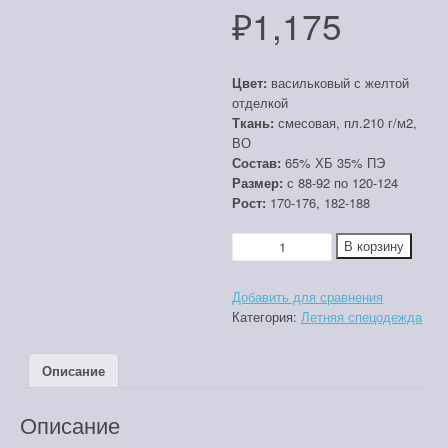
₽
1,175
Цвет:
васильковый с желтой
отделкой
Ткань:
смесовая, пл.210 г/м2,
ВО
Состав:
65% ХБ 35% ПЭ
Размер:
с 88-92 по 120-124
Рост:
170-176, 182-188
Количество
В корзину
товара
Костюм
Добавить для сравнения
"Дока-2"
Категория:
Летняя спецодежда
с
полукомбинезоном
Описание
Описание