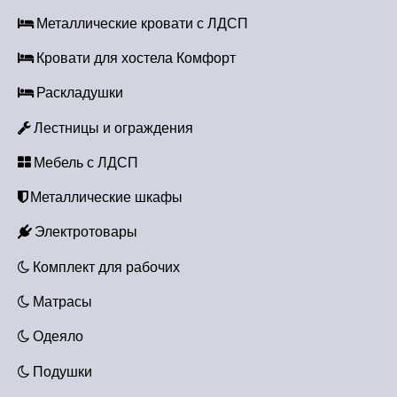
з
Металлические кровати с ЛДСП
а
Кровати для хостела Комфорт
п
Раскладушки
и
Лестницы и ограждения
с
Мебель с ЛДСП
я
Металлические шкафы
м
Электротовары
Комплект для рабочих
Матрасы
Одеяло
Подушки