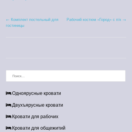
Н
←
Комплект постельный для
Рабочий костюм «Город» с п/к
→
гостиницы
а
в
и
г
а
Найти:
ц
Одноярусные кровати
и
Двухъярусные кровати
я
п
Кровати для рабочих
о
Кровати для общежитий