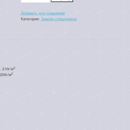
товара
Костюм
Добавить для сравнения
"Буран"
Категория:
Зимняя спецодежда
2
. 210г/м
2
 200г/м