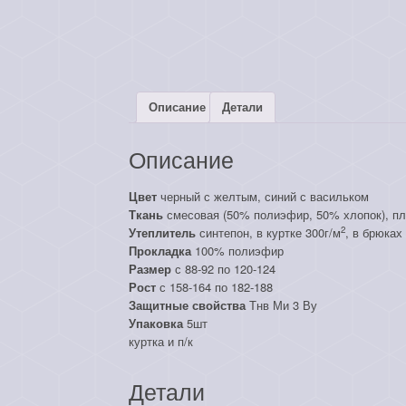
Описание
Детали
Описание
Цвет
черный с желтым, синий с васильком
Ткань
смесовая (50% полиэфир, 50% хлопок), пл
2
Утеплитель
синтепон, в куртке 300г/м
, в брюках
Прокладка
100% полиэфир
Размер
с 88-92 по 120-124
Рост
с 158-164 по 182-188
Защитные свойства
Тнв Ми 3 Ву
Упаковка
5шт
куртка и п/к
Детали