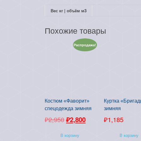
Вес кг | объём м3
Похожие товары
Распродажа!
Костюм «Фаворит»
Куртка «Бригад
спецодежда зимняя
зимняя
П
Т
₽
2,950
₽
2,800
₽
1,185
е
е
В корзину
В корзину
р
к